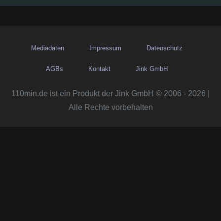
t
e
n
Mediadaten
Impressum
Datenschutz
n
AGBs
Kontakt
Jink GmbH
u
110min.de ist ein Produkt der Jink GmbH © 2006 - 2026 |
Alle Rechte vorbehalten
m
m
e
r
i
e