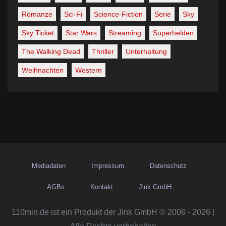
Romanze
Sci-Fi
Science-Fiction
Serie
Sky
Sky Ticket
Star Wars
Streaming
Superhelden
The Walking Dead
Thriller
Unterhaltung
Weihnachten
Western
Mediadaten
Impressum
Datenschutz
AGBs
Kontakt
Jink GmbH
110min.de ist ein Produkt der Jink GmbH © 2006 - 2026 |