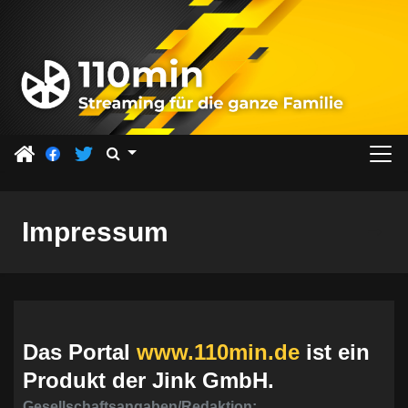
Z
u
m
I
n
h
a
l
t
Impressum
s
p
r
i
n
Das Portal
www.110min.de
ist ein
g
Produkt der Jink GmbH.
e
Gesellschaftsangaben/Redaktion: