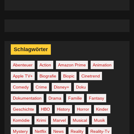
Schlagwörter
Abenteuer
Action
Amazon Prime
Animation
Apple TV+
Biografie
Biopic
Cinetrend
Comedy
Crime
Disney+
Doku
Dokumentation
Drama
Familie
Fantasy
Geschichte
HBO
History
Horror
Kinder
Komödie
Krimi
Marvel
Musical
Musik
Mystery
Netflix
News
Reality
Reality-Tv