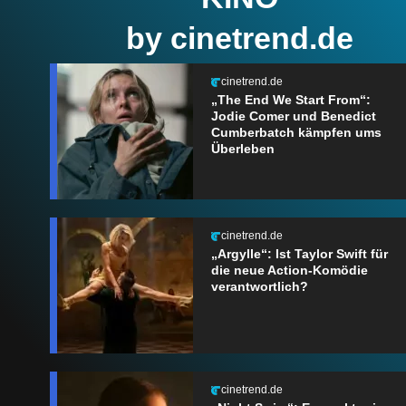
by cinetrend.de
cinetrend.de
„The End We Start From“:
Jodie Comer und Benedict
Cumberbatch kämpfen ums
Überleben
cinetrend.de
„Argylle“: Ist Taylor Swift für
die neue Action-Komödie
verantwortlich?
cinetrend.de