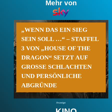
Mehr von
„WENN DAS EIN SIEG
SEIN SOLL …“ – STAFFEL
3 VON „HOUSE OF THE
DRAGON“ SETZT AUF
GROSSE SCHLACHTEN U
ND PERSÖNLICHE A
BGRÜNDE
Anzeige
KINO