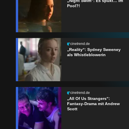
„Night Swim“: Es spukt… im
Pool?!
cinetrend.de
„Reality“: Sydney Sweeney
als Whistleblowerin
cinetrend.de
„All Of Us Strangers“:
Fantasy-Drama mit Andrew
Scott