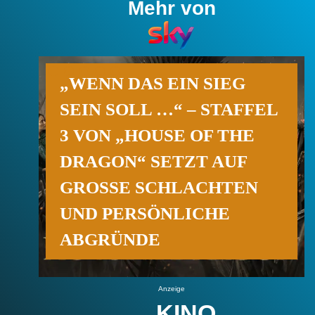
Mehr von
„WENN DAS EIN SIEG
SEIN SOLL …“ – STAFFEL
3 VON „HOUSE OF THE
DRAGON“ SETZT AUF
GROSSE SCHLACHTEN U
ND PERSÖNLICHE A
BGRÜNDE
Anzeige
KINO