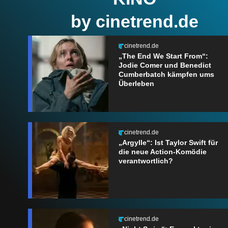
by cinetrend.de
cinetrend.de
„The End We Start From“:
Jodie Comer und Benedict
Cumberbatch kämpfen ums
Überleben
cinetrend.de
„Argylle“: Ist Taylor Swift für
die neue Action-Komödie
verantwortlich?
cinetrend.de