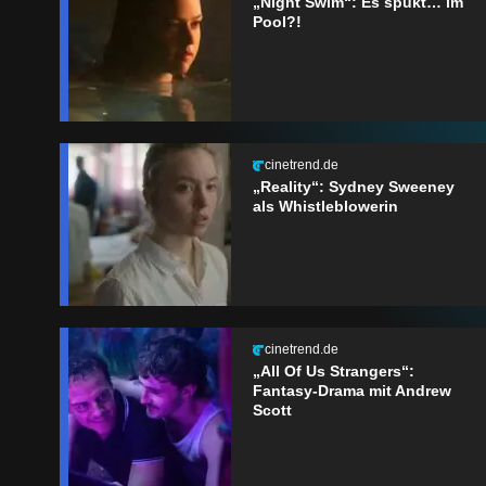
„Night Swim“: Es spukt… im
Pool?!
cinetrend.de
„Reality“: Sydney Sweeney
als Whistleblowerin
cinetrend.de
„All Of Us Strangers“:
Fantasy-Drama mit Andrew
Scott