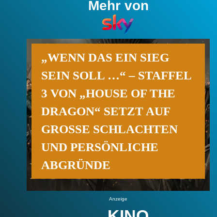
Mehr von
„WENN DAS EIN SIEG
SEIN SOLL …“ – STAFFEL
3 VON „HOUSE OF THE
DRAGON“ SETZT AUF
GROSSE SCHLACHTEN U
ND PERSÖNLICHE A
BGRÜNDE
Anzeige
KINO