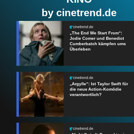
by cinetrend.de
cinetrend.de
„The End We Start From“:
Jodie Comer und Benedict
Cumberbatch kämpfen ums
Überleben
cinetrend.de
„Argylle“: Ist Taylor Swift für
die neue Action-Komödie
verantwortlich?
cinetrend.de