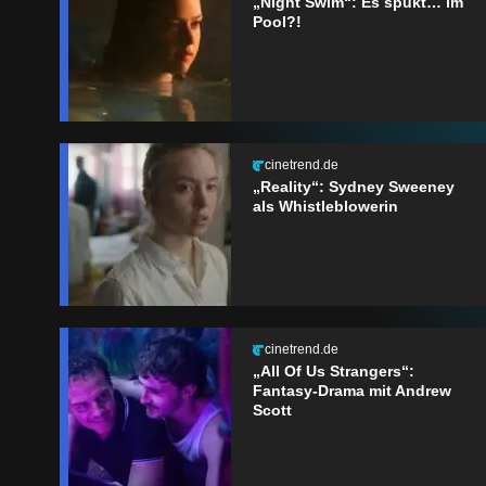
„Night Swim“: Es spukt… im
Pool?!
cinetrend.de
„Reality“: Sydney Sweeney
als Whistleblowerin
cinetrend.de
„All Of Us Strangers“:
Fantasy-Drama mit Andrew
Scott