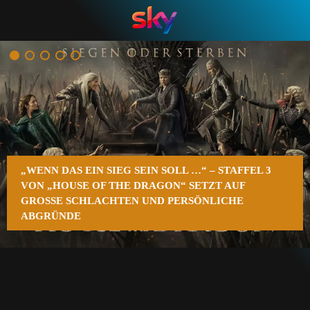
n
„WENN DAS EIN SIEG SEIN SOLL …“ – STAFFEL 3
VON „HOUSE OF THE DRAGON“ SETZT AUF
GROSSE SCHLACHTEN UND PERSÖNLICHE A
BGRÜNDE