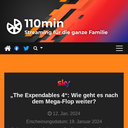
Z
u
m
I
n
h
a
l
t
s
p
r
„The Expendables 4“: Wie geht es nach
i
dem Mega-Flop weiter?
n
12. Jan. 2024
g
Erscheinungsdatum: 19. Januar 2024
e