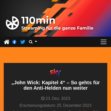
Z
u
m
I
n
h
a
l
t
s
p
r
„John Wick: Kapitel 4“ – So gehts für
i
den Anti-Helden nun weiter
n
23. Dez. 2023
g
Erscheinungsdatum: 25. Dezember 2023
e