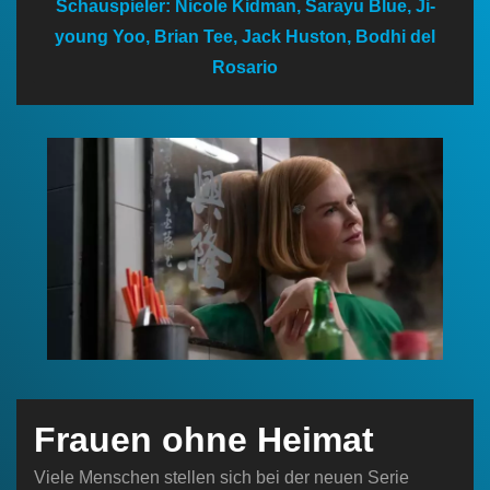
Schauspieler: Nicole Kidman, Sarayu Blue, Ji-
n
young Yoo, Brian Tee, Jack Huston, Bodhi del
Rosario
Frauen ohne Heimat
Viele Menschen stellen sich bei der neuen Serie