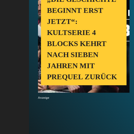
BEGINNT ERST
JETZT“:
KULTSERIE 4
BLOCKS KEHRT
NACH SIEBEN
JAHREN MIT
PREQUEL ZURÜCK
Anzeige