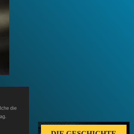
lche die
rag.
„DIE GESCHICHTE