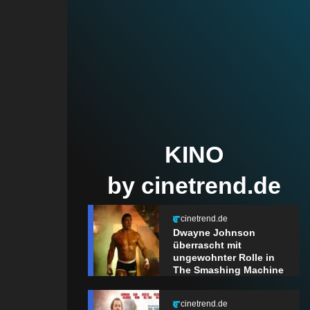
KINO
by cinetrend.de
cinetrend.de
Dwayne Johnson
überrascht mit
ungewohnter Rolle in
The Smashing Machine
cinetrend.de