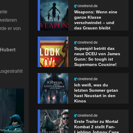
cinetrend.de
eite
Weapons: Wenn eine
ganze Klasse
 weiteren
verschwindet – und
das Grauen bleibt
urde er von
cinetrend.de
Supergirl betritt das
Hubert
neue DCEU von James
Gunn: So tough ist
Supermans Cousine!
usgestrahlt
cinetrend.de
Ich weiß, was du
letzten Sommer getan
hast Neustart in den
Kinos
cinetrend.de
Erste Trailer zu Mortal
Kombat 2 stellt Fan-
Liebling Johnny Cage