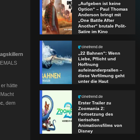
„Aufgeben ist keine
Option“ – Paul Thomas
Anderson bringt mit
„One Battle After
Another“ brutale Polit-
Satire im Kino
cinetrend.de
„22 Bahnen“: Wenn
agskillern
Liebe, Pflicht und
 NIEMALS
Hoffnung
aufeinanderprallen –
diese Verfilmung geht
unter die Haut
er hätte
r Macht
cinetrend.de
c
, dem
Erster Trailer zu
Zoomania 2:
Fortsetzung des
tierischen
Animationsfilms von
Disney