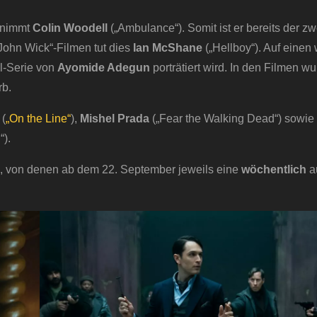
ernimmt
Colin Woodell
(„Ambulance“). Somit ist er bereits der zw
„John Wick“-Filmen tut dies
Ian McShane
(„Hellboy“). Auf einen
el-Serie von
Ayomide Adegun
porträtiert wird. In den Filmen w
rb.
(
„On the Line“
),
Mishel Prada
(„Fear the Walking Dead“) sowie
“).
, von denen ab dem 22. September jeweils eine
wöchentlich
a