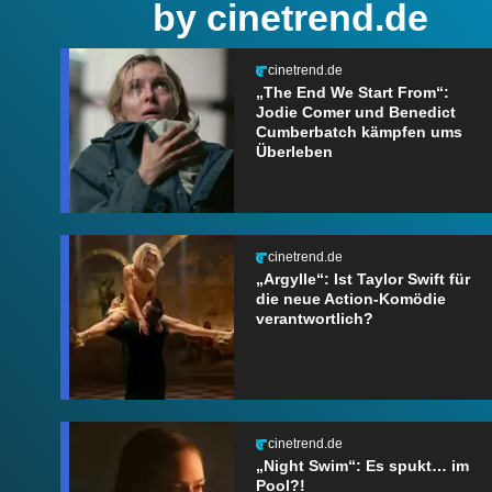
by cinetrend.de
cinetrend.de
„The End We Start From“:
Jodie Comer und Benedict
Cumberbatch kämpfen ums
Überleben
cinetrend.de
„Argylle“: Ist Taylor Swift für
die neue Action-Komödie
verantwortlich?
cinetrend.de
„Night Swim“: Es spukt… im
Pool?!