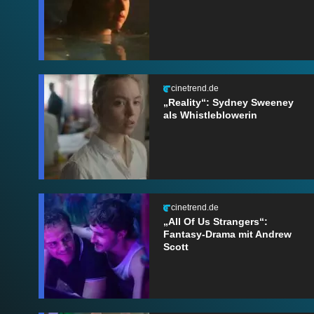
cinetrend.de
„Reality“: Sydney Sweeney
als Whistleblowerin
cinetrend.de
„All Of Us Strangers“:
Fantasy-Drama mit Andrew
Scott