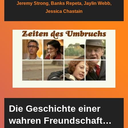
Jeremy Strong, Banks Repeta, Jaylin Webb,
n
Jessica Chastain
Die Geschichte einer
wahren Freundschaft…