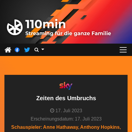
Z
u
m
I
n
h
a
l
t
s
p
r
Zeiten des Umbruchs
i
17. Juli 2023
n
Erscheinungsdatum: 17. Juli 2023
g
Schauspieler: Anne Hathaway, Anthony Hopkins,
e