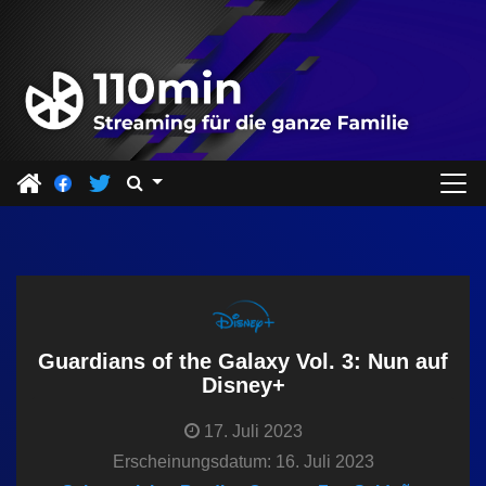
Z
u
m
I
n
h
a
l
t
s
p
r
Guardians of the Galaxy Vol. 3: Nun auf
i
Disney+
n
17. Juli 2023
g
Erscheinungsdatum: 16. Juli 2023
e