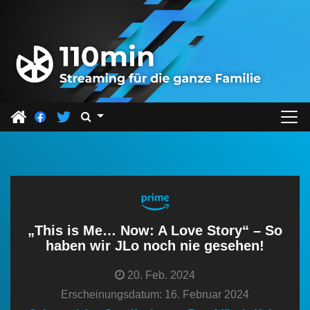
Z
u
m
I
n
h
a
l
t
s
p
r
„This is Me… Now: A Love Story“ – So
i
haben wir JLo noch nie gesehen!
n
20. Feb. 2024
g
Erscheinungsdatum: 16. Februar 2024
e