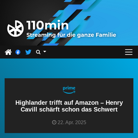
Z
u
m
I
n
h
a
l
t
s
p
r
Highlander trifft auf Amazon – Henry
i
Cavill schärft schon das Schwert
n
22. Apr. 2025
g
e