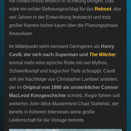
mit United Artists endlich in Schwung bringen. Das
wäre ein echter Befreiungsschlag für das
Reboot
, das
seit Jahren in der Entwicklung feststeckt und trotz
großer Namen bisher kaum über die Planungsphase
hinauskam.
Im Mittelpunkt steht niemand Geringeres als
Henry
Cavill, der sich nach
Superman
und
The Witcher
einmal mehr eine epische Rolle mit viel Mythos,
Schwertkampf und tragischer Tiefe schnappt. Cavill
soll die Nachfolge von Christopher Lambert antreten,
der im
Original von 1986 als unsterblicher Connor
MacLeod Kinogeschichte
schrieb. Regie führen soll
weiterhin
John Wick
-Mastermind Chad Stahelski, der
bereits in früheren Interviews seine große
Leidenschaft für die Vorlage betonte.