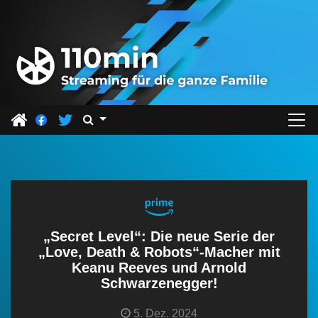
Z
u
m
I
n
h
a
l
t
s
p
r
„Secret Level“: Die neue Serie der
i
„Love, Death & Robots“-Macher mit
Keanu Reeves und Arnold
n
Schwarzenegger!
g
e
5. Dez. 2024