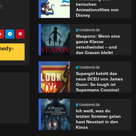
tierischen
“.
Animationsfilms von
Disney
cinetrend.de
Weapons: Wenn eine
ganze Klasse
verschwindet – und
medy-
das Grauen bleibt
cinetrend.de
Supergirl betritt das
neue DCEU von James
Gunn: So tough ist
Supermans Cousine!
cinetrend.de
Ich weiß, was du
letzten Sommer getan
hast Neustart in den
Kinos