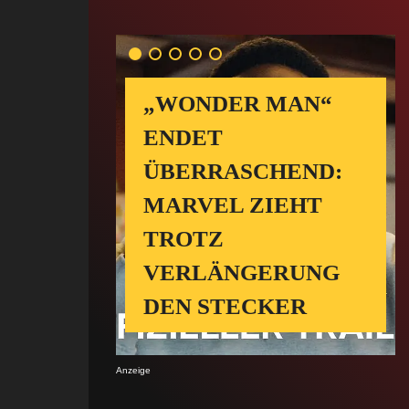
„WONDER MAN“
ENDET
ÜBERRASCHEND:
MARVEL ZIEHT
TROTZ
VERLÄNGERUNG
DEN STECKER
Anzeige