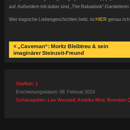
auf. Außerdem mit dabei sind „The Babadook“-Darstellerin
Wer tragische Liebesgeschichten liebt, ist
HIER
genau richt
B
„Caveman“: Moritz Bleibtreu & sein
imaginärer Steinzeit-Freund
e
i
t
Staffeln: 1
Erscheinungsdatum: 08. Februar 2024
r
Schauspieler: Leo Woodall, Ambika Mod, Brendan Q
a
g