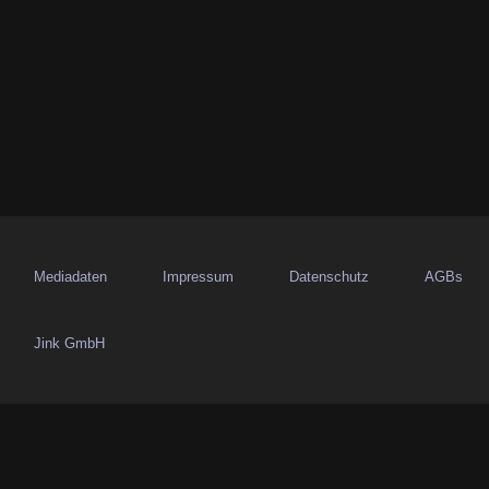
s
n
a
v
i
g
a
Mediadaten
Impressum
Datenschutz
AGBs
t
Jink GmbH
i
o
n