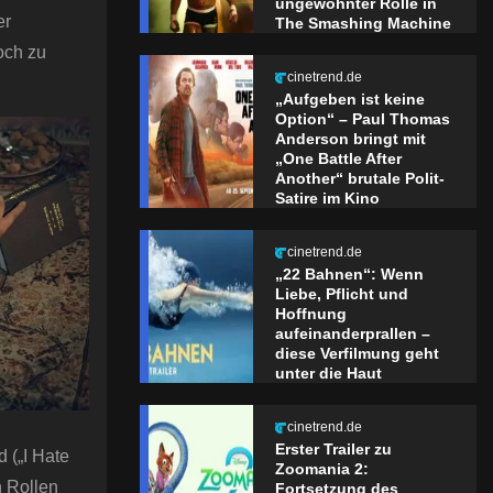
ungewohnter Rolle in
er
The Smashing Machine
och zu
cinetrend.de
„Aufgeben ist keine
Option“ – Paul Thomas
Anderson bringt mit
„One Battle After
Another“ brutale Polit-
Satire im Kino
cinetrend.de
„22 Bahnen“: Wenn
Liebe, Pflicht und
Hoffnung
aufeinanderprallen –
diese Verfilmung geht
unter die Haut
cinetrend.de
Erster Trailer zu
 („I Hate
Zoomania 2:
n Rollen
Fortsetzung des