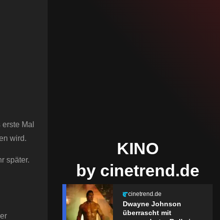
 erste Mal
en wird.
KINO
r später.
by cinetrend.de
cinetrend.de
Dwayne Johnson
überrascht mit
er