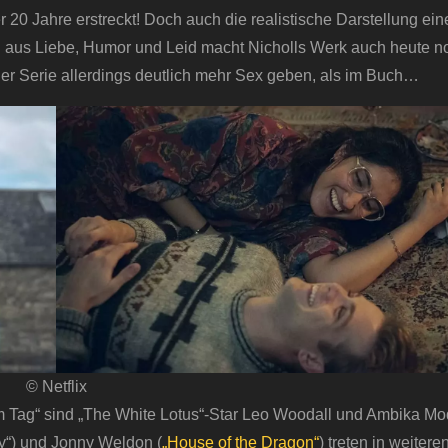
r 20 Jahre erstreckt! Doch auch die realistische Darstellung ein
 aus Liebe, Humor und Leid macht Nicholls Werk auch heute n
der Serie allerdings deutlich mehr Sex geben, als im Buch…
© Netflix
m Tag“ sind „The White Lotus“-Star Leo Woodall und Ambika Mod
y“) und Jonny Weldon (
„House of the Dragon“
) treten in weitere