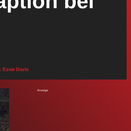
ption bei
, Essie Davis
Anzeige