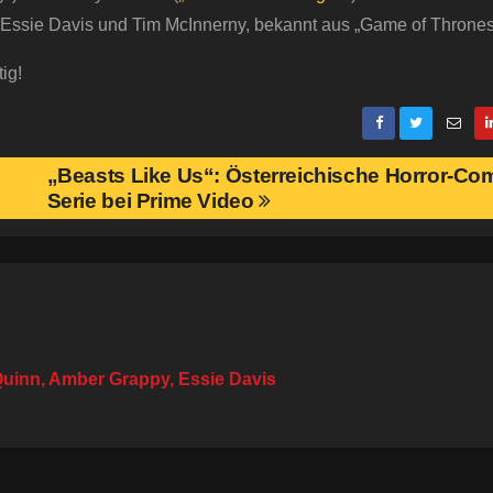
 Essie Davis und Tim McInnerny, bekannt aus „Game of Thrones
ig!
„Beasts Like Us“: Österreichische Horror-Co
Serie bei Prime Video
uinn, Amber Grappy, Essie Davis