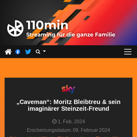
Z
u
m
I
n
h
a
l
t
s
p
r
„Caveman“: Moritz Bleibtreu & sein
i
imaginärer Steinzeit-Freund
n
1. Feb. 2024
g
Erscheinungsdatum: 09. Februar 2024
e