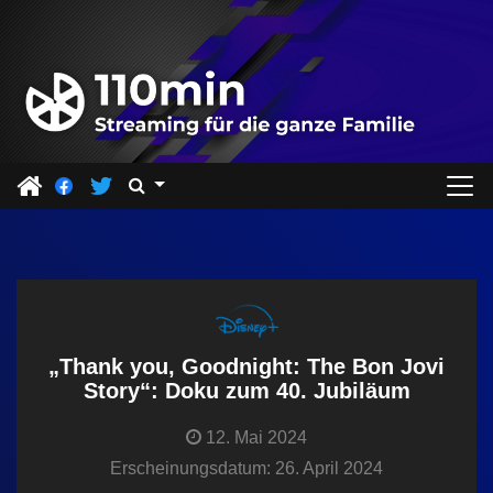
Z
u
m
I
n
h
a
l
t
s
p
r
„Thank you, Goodnight: The Bon Jovi
i
Story“: Doku zum 40. Jubiläum
n
12. Mai 2024
g
Erscheinungsdatum: 26. April 2024
e