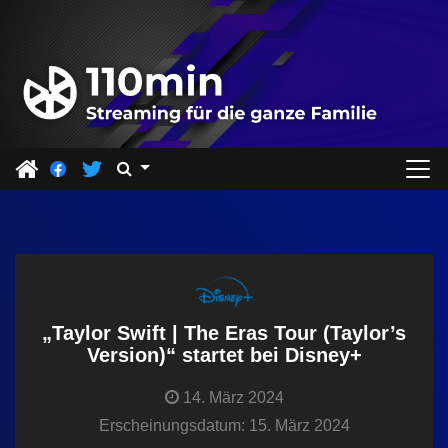
Z
u
m
I
n
h
a
l
t
s
p
r
„Taylor Swift | The Eras Tour (Taylor’s
i
Version)“ startet bei Disney+
n
14. März 2024
g
Erscheinungsdatum: 15. März 2024
e