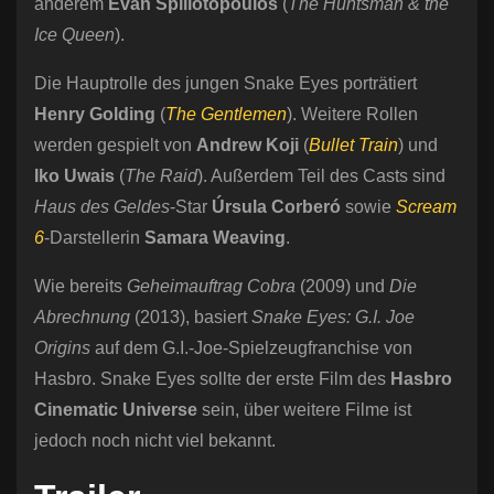
anderem
Evan Spiliotopoulos
(
The Huntsman & the
Ice Queen
).
Die Hauptrolle des jungen Snake Eyes porträtiert
Henry Golding
(
The Gentlemen
). Weitere Rollen
werden gespielt von
Andrew Koji
(
Bullet Train
) und
Iko Uwais
(
The Raid
). Außerdem Teil des Casts sind
Haus des Geldes
-Star
Úrsula Corberó
sowie
Scream
6
-Darstellerin
Samara Weaving
.
Wie bereits
Geheimauftrag Cobra
(2009) und
Die
Abrechnung
(2013), basiert
Snake Eyes: G.I. Joe
Origins
auf dem G.I.-Joe-Spielzeugfranchise von
Hasbro. Snake Eyes sollte der erste Film des
Hasbro
Cinematic Universe
sein, über weitere Filme ist
jedoch noch nicht viel bekannt.