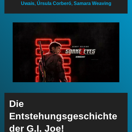
Uwais, Úrsula Corberó, Samara Weaving
n
Die
Entstehungsgeschichte
der G.I. Joe!