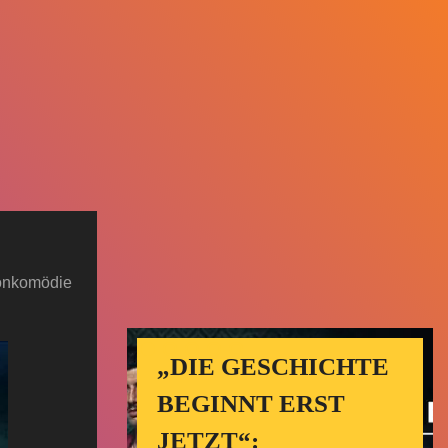
tionkomödie
„DIE GESCHICHTE
BEGINNT ERST
JETZT“: