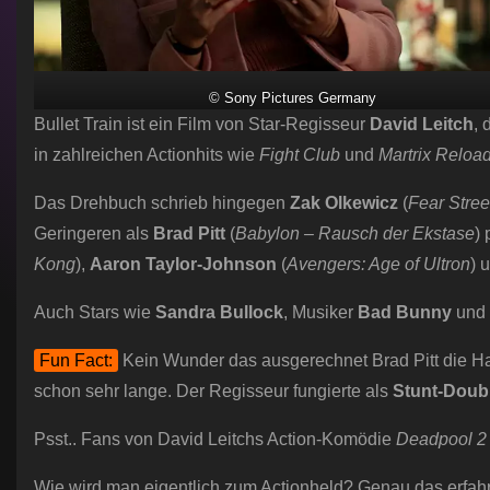
© Sony Pictures Germany
Bullet Train ist ein Film von Star-Regisseur
David Leitch
, 
in zahlreichen Actionhits wie
Fight Club
und
Martrix Reloa
Das Drehbuch schrieb hingegen
Zak Olkewicz
(
Fear Stree
Geringeren als
Brad Pitt
(
Babylon – Rausch der Ekstase
)
Kong
),
Aaron Taylor-Johnson
(
Avengers: Age of Ultron
) 
Auch Stars wie
Sandra Bullock
, Musiker
Bad Bunny
und 
Fun Fact:
Kein Wunder das ausgerechnet Brad Pitt die Haup
schon sehr lange. Der Regisseur fungierte als
Stunt-Doub
Psst.. Fans von David Leitchs Action-Komödie
Deadpool 2
Wie wird man eigentlich zum Actionheld? Genau das erfahr