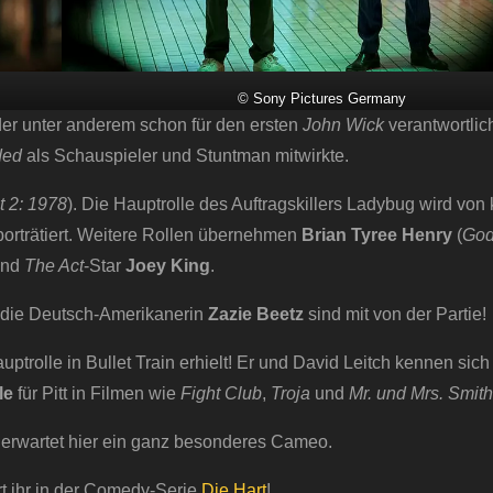
© Sony Pictures Germany
der unter anderem schon für den ersten
John Wick
verantwortlic
ded
als Schauspieler und Stuntman mitwirkte.
t 2: 1978
). Die Hauptrolle des Auftragskillers Ladybug wird von
 porträtiert. Weitere Rollen übernehmen
Brian Tyree Henry
(
Godz
und
The Act
-Star
Joey King
.
die Deutsch-Amerikanerin
Zazie Beetz
sind mit von der Partie!
trolle in Bullet Train erhielt! Er und David Leitch kennen sich
le
für Pitt in Filmen wie
Fight Club
,
Troja
und
Mr. und Mrs. Smith
erwartet hier ein ganz besonderes Cameo.
t ihr in der Comedy-Serie
Die Hart
!