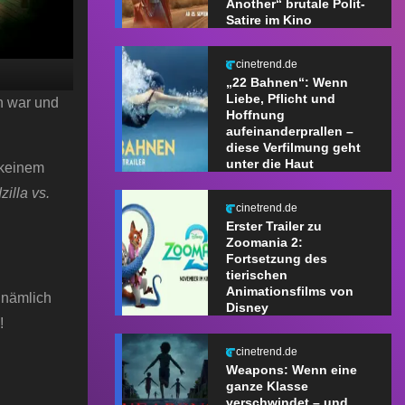
Another“ brutale Polit-
Satire im Kino
cinetrend.de
„22 Bahnen“: Wenn
Liebe, Pflicht und
h war und
Hoffnung
aufeinanderprallen –
diese Verfilmung geht
unter die Haut
 keinem
illa vs.
cinetrend.de
Erster Trailer zu
Zoomania 2:
Fortsetzung des
tierischen
Animationsfilms von
 nämlich
Disney
!
cinetrend.de
Weapons: Wenn eine
ganze Klasse
verschwindet – und