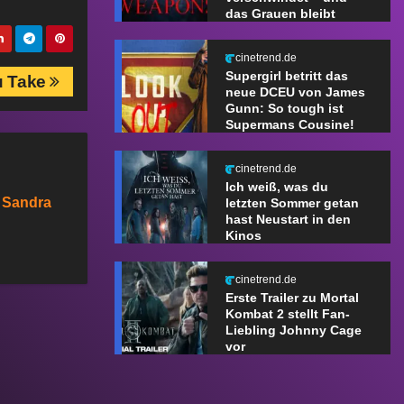
das Grauen bleibt
cinetrend.de
Supergirl betritt das
u Take
neue DCEU von James
Gunn: So tough ist
Supermans Cousine!
cinetrend.de
Ich weiß, was du
, Sandra
letzten Sommer getan
hast Neustart in den
Kinos
cinetrend.de
Erste Trailer zu Mortal
Kombat 2 stellt Fan-
Liebling Johnny Cage
vor