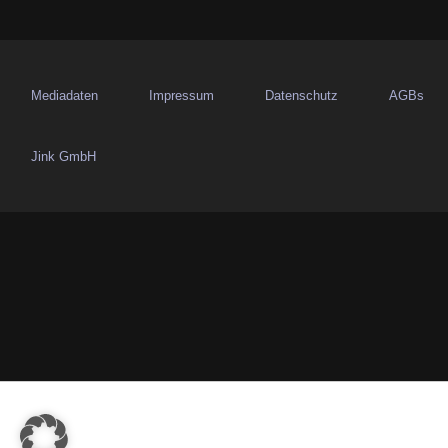
a
v
Mediadaten
Impressum
Datenschutz
AGBs
i
g
Jink GmbH
a
t
i
o
n