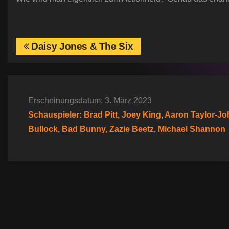
B
Daisy Jones & The Six
e
i
Erscheinungsdatum: 3. März 2023
t
Schauspieler: Brad Pitt, Joey King, Aaron Taylor-
r
Bullock, Bad Bunny, Zazie Beetz, Michael Shannon
a
g
s
n