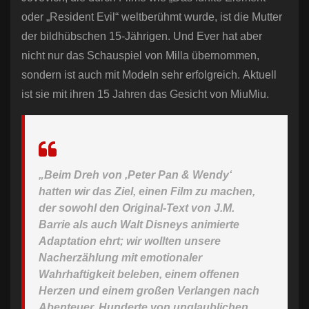
oder „Resident Evil“ weltberühmt wurde, ist die Mutter
der bildhübschen 15-Jährigen. Und Ever hat aber
nicht nur das Schauspiel von Milla übernommen,
sondern ist auch mit Modeln sehr erfolgreich. Aktuell
ist sie mit ihren 15 Jahren das Gesicht von MiuMiu.
„Beim Dreh von ‚Peter Pan & Wendy‘
hatten wir das Ziel, einen Film zu machen,
der sowohl den Original-Text von J.M.
Barrie als auch Walt Disneys animierte
Adaptation ehrt; wir wollten unsere
Nacherzählung mit emotionaler
Wahrhaftigkeit beleben, einem offenen
Herzen und einem großen Verlangen nach
Abenteuer. Hunderte von unglaublichen