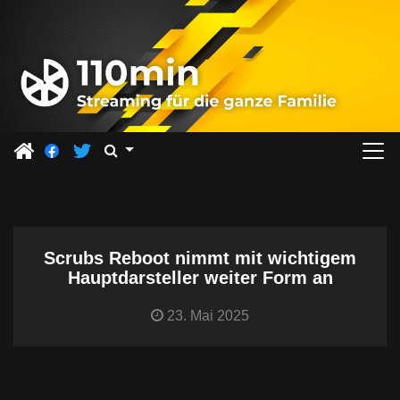
Z
u
m
I
n
h
a
l
t
s
Scrubs Reboot nimmt mit wichtigem
p
Hauptdarsteller weiter Form an
r
i
23. Mai 2025
n
g
e