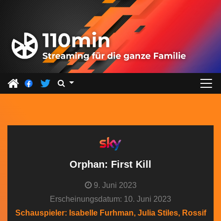
Z
u
m
I
n
h
a
l
t
s
p
r
Orphan: First Kill
i
9. Juni 2023
n
Erscheinungsdatum: 10. Juni 2023
g
Schauspieler: Isabelle Furhman, Julia Stiles, Rossif
e