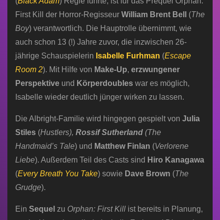
(
Black Adam
) Regie führte, ist für das Prequel Orphan:
First Kill der Horror-Regisseur
William Brent Bell
(
The
Boy
) verantwortlich. Die Hauptrolle übernimmt, wie
auch schon 13 (!) Jahre zuvor, die inzwischen 26-
jährige Schauspielerin
Isabelle Furhman
(
Escape
Room 2
). Mit Hilfe von
Make-Up
,
erzwungener
Perspektive
und
Körperdoubles
war es möglich,
Isabelle wieder deutlich jünger wirken zu lassen.
Die Albright-Familie wird hingegen gespielt von
Julia
Stiles
(
Hustlers),
Rossif Sutherland
(The
Handmaid’s Tale
) und
Matthew Finlan
(
Verlorene
Liebe
). Außerdem Teil des Casts sind
Hiro Kanagawa
(
Every Breath You Take
) sowie
Dave Brown
(
The
Grudge
).
Ein
Sequel
zu
Orphan: First Kill
ist bereits in Planung,