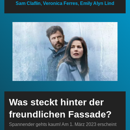
Sam Claflin, Veronica Ferres, Emily Alyn Lind
n
Was steckt hinter der
freundlichen Fassade?
Spannender gehts kaum! Am 1. März 2023 erscheint