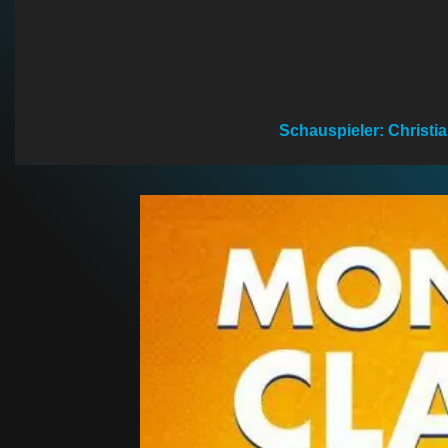
n
Schauspieler: Christia