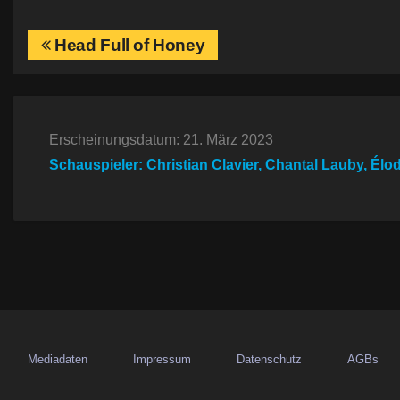
B
Head Full of Honey
e
i
Erscheinungsdatum: 21. März 2023
t
Schauspieler: Christian Clavier, Chantal Lauby, Élo
r
a
g
s
n
Mediadaten
Impressum
Datenschutz
AGBs
a