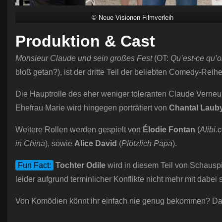
© Neue Visionen Filmverleih
Produktion & Cast
Monsieur Claude und sein großes Fest
(OT:
Qu’est-ce qu’o
bloß getan?), ist der dritte Teil der beliebten Comedy-Rei
Die Hauptrolle des eher weniger toleranten Claude Verneu
Ehefrau Marie wird hingegen porträtiert von
Chantal Laub
Weitere Rollen werden gespielt von
Élodie Fontan
(
Alibi.
in China
), sowie
Alice David
(
Plötzlich Papa
).
Fun Fact:
Tochter Odile
wird in diesem Teil von Schauspie
leider aufgrund terminlicher Konflikte nicht mehr mit dabei
Von Komödien könnt ihr einfach nie genug bekommen? D