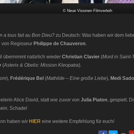
© Neue Visionen Filmverleih
n a tous fait au Bon Dieu?
zu Deutsch: Was haben wir dem lieb
he von Regisseur
Philippe de Chauveron
.
il übernimmt natürlich wieder
Christian Clavier
(
Mord in Saint-
y
(
Asterix & Obelix: Mission Kleopatra
).
com
),
Frédérique Bel
(
Mathilde – Eine große Liebe
),
Medi Sad
lerin Alice David, statt wie zuvor von
Julia Piaton
, gespielt. 
 sein. Schade!
ann haben wir
HIER
eine weitere Empfehlung für euch!