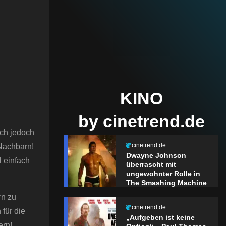
KINO
by cinetrend.de
ich jedoch
cinetrend.de
 Nachbarn!
Dwayne Johnson
l einfach
überrascht mit
ungewohnter Rolle in
The Smashing Machine
rn zu
cinetrend.de
für die
„Aufgeben ist keine
ern!