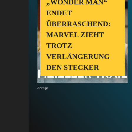
„WONDER MAN“
ENDET
ÜBERRASCHEND:
MARVEL ZIEHT
TROTZ
VERLÄNGERUNG
DEN STECKER
Anzeige