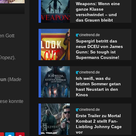
Weapons: Wenn eine
ganze Klasse
verschwindet – und
das Grauen bleibt
cinetrend.de
en Gott
Supergirl betritt das
neue DCEU von James
Gunn: So tough ist
Supermans Cousine!
Tropez
).
cinetrend.de
Ich weiß, was du
oun
(
Made
letzten Sommer getan
hast Neustart in den
Kinos
Diese konnte
cinetrend.de
Erste Trailer zu Mortal
Kombat 2 stellt Fan-
Liebling Johnny Cage
vor