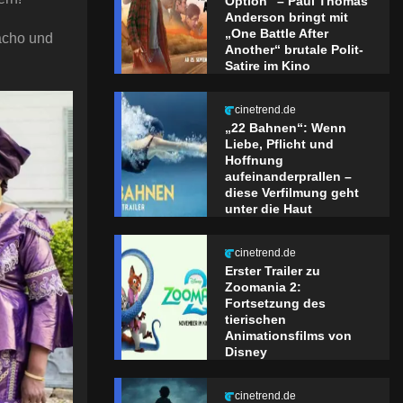
Option“ – Paul Thomas
Anderson bringt mit
„One Battle After
Macho und
Another“ brutale Polit-
Satire im Kino
cinetrend.de
„22 Bahnen“: Wenn
Liebe, Pflicht und
Hoffnung
aufeinanderprallen –
diese Verfilmung geht
unter die Haut
cinetrend.de
Erster Trailer zu
Zoomania 2:
Fortsetzung des
tierischen
Animationsfilms von
Disney
cinetrend.de