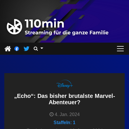
Z
u
m
I
n
h
a
l
t
s
p
r
„Echo“: Das bisher brutalste Marvel-
i
Abenteuer?
n
4. Jan. 2024
g
Staffeln: 1
e