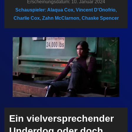
Erscheinungsdatum: 10. Januar 2024
n
Schauspieler: Alaqua Cox, Vincent D'Onofrio,
Charlie Cox, Zahn McClarnon, Chaske Spencer
Ein vielversprechender
Underdog oder doch