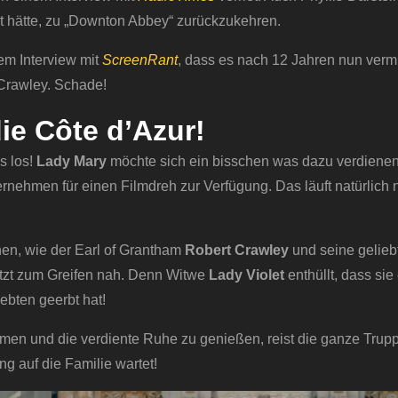
st hätte, zu „Downton Abbey“ zurückzukehren.
em Interview mit
ScreenRant
, dass es nach 12 Jahren nun verm
 Crawley. Schade!
ie Côte d’Azur!
s los!
Lady Mary
möchte sich ein bisschen was dazu verdienen 
ehmen für einen Filmdreh zur Verfügung. Das läuft natürlich 
n, wie der Earl of Grantham
Robert Crawley
und seine gelieb
jetzt zum Greifen nah. Denn Witwe
Lady Violet
enthüllt, dass sie
ebten geerbt hat!
en und die verdiente Ruhe zu genießen, reist die ganze Trup
g auf die Familie wartet!