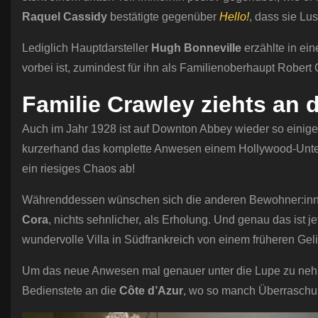
Raquel Cassidy
bestätigte gegenüber
Hello!
, dass sie Lu
Lediglich Hauptdarsteller
Hugh Bonneville
erzählte in ein
vorbei ist, zumindest für ihn als Familienoberhaupt Robert
Familie Crawley ziehts an d
Auch im Jahr 1928 ist auf Downton Abbey wieder so einige
kurzerhand das komplette Anwesen einem Hollywood-Untern
ein riesiges Chaos ab!
Währenddessen wünschen sich die anderen Bewohner:inne
Cora
, nichts sehnlicher, als Erholung. Und genau das ist 
wundervolle Villa in Südfrankreich von einem früheren Geli
Um das neue Anwesen mal genauer unter die Lupe zu nehm
Bedienstete an die
Côte d’Azur
, wo so manch Überraschun