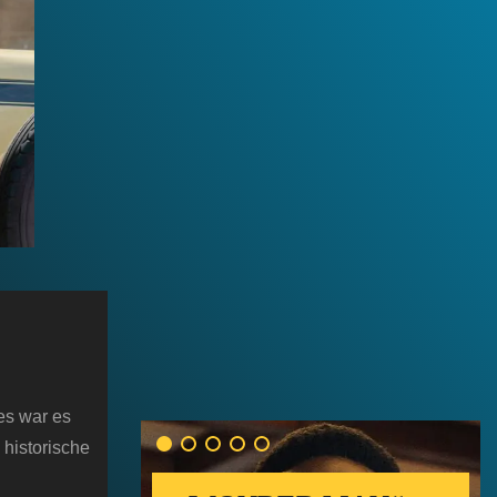
es war es
 historische