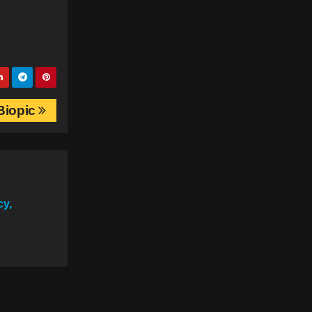
 Biopic
cy,