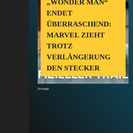
„WONDER MAN“
ENDET
ÜBERRASCHEND:
MARVEL ZIEHT
TROTZ
VERLÄNGERUNG
DEN STECKER
Anzeige