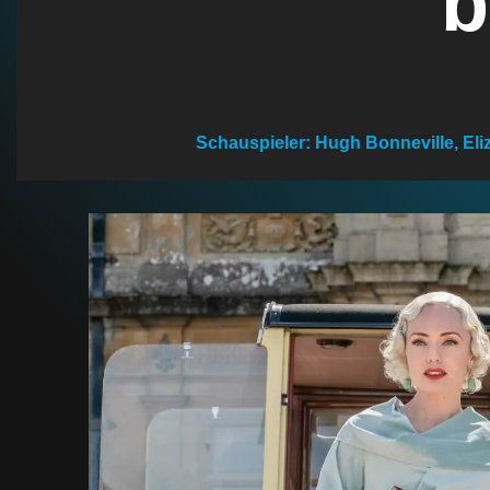
b
n
Schauspieler: Hugh Bonneville, El