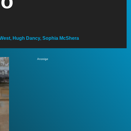
eo
c West, Hugh Dancy, Sophia McShera
Anzeige