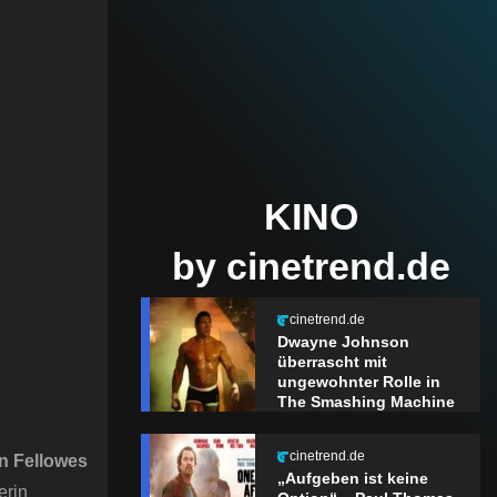
KINO
by cinetrend.de
cinetrend.de
Dwayne Johnson
überrascht mit
ungewohnter Rolle in
The Smashing Machine
cinetrend.de
an Fellowes
„Aufgeben ist keine
erin