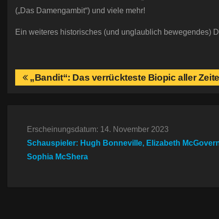
(„Das Damengambit“) und viele mehr!
Ein weiteres historisches (und unglaublich bewegendes) 
B
„Bandit“: Das verrückteste Biopic aller Zeit
e
i
Erscheinungsdatum: 14. November 2023
t
Schauspieler: Hugh Bonneville, Elizabeth McGovern
r
Sophia McShera
a
g