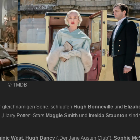
© TMDB
r gleichnamigen Serie, schlüpfen
Hugh Bonneville
und
Elizab
„Harry Potter“-Stars
Maggie Smith
und
Imelda Staunton
sind 
inic West
,
Hugh Dancy
(„Der Jane Austen Club“),
Sophie Mc