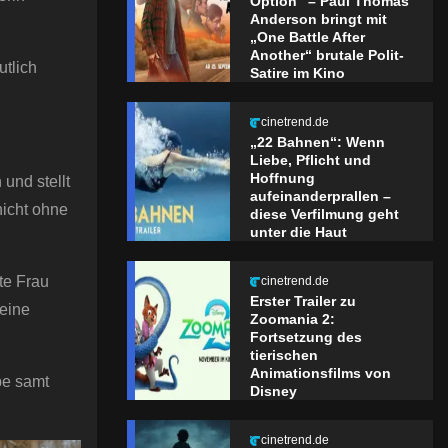
Option“ – Paul Thomas
Anderson bringt mit
„One Battle After
Another“ brutale Polit-
utlich
Satire im Kino
cinetrend.de
„22 Bahnen“: Wenn
Liebe, Pflicht und
Hoffnung
und stellt
aufeinanderprallen –
nicht ohne
diese Verfilmung geht
unter die Haut
te Frau
cinetrend.de
Erster Trailer zu
 eine
Zoomania 2:
Fortsetzung des
tierischen
Animationsfilms von
pe samt
Disney
cinetrend.de