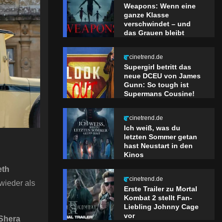
Weapons: Wenn eine
ganze Klasse
verschwindet – und
das Grauen bleibt
cinetrend.de
Supergirl betritt das
neue DCEU von James
Gunn: So tough ist
Supermans Cousine!
cinetrend.de
Ich weiß, was du
letzten Sommer getan
hast Neustart in den
Kinos
eth
cinetrend.de
wieder als
Erste Trailer zu Mortal
Kombat 2 stellt Fan-
Liebling Johnny Cage
vor
Shera