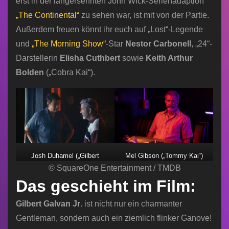
erst in der langersehnten John Wick-Serienadaption
„The Continental“
zu sehen war, ist mit von der Partie.
Außerdem freuen könnt ihr euch auf „Lost“-Legende
und
„The Morning Show“
-Star
Nestor Carbonell
, „24“-
Darstellerin
Elisha Cuthbert
sowie
Keith Arthur
Bolden
(„Cobra Kai“).
Josh Duhamel („Gilbert
Mel Gibson („Tommy Kai“)
Galvin Jr.“) und Mel Gibson
© SquareOne Entertainment / TMDB
(„Tommy Kai“)
Das geschieht im Film:
Gilbert Galvan Jr
. ist nicht nur ein charmanter
Gentleman, sondern auch ein ziemlich flinker Ganove!