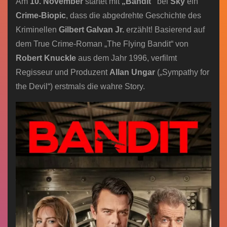
Am
10. November
startet mit
„Bandit“
bei
Sky
ein
Crime-Biopic
, dass die abgedrehte Geschichte des
Kriminellen
Gilbert Galvan Jr.
erzählt! Basierend auf
dem True Crime-Roman „The Flying Bandit“ von
Robert Knuckle
aus dem Jahr 1996, verfilmt
Regisseur und Produzent
Allan Ungar
(„Sympathy for
the Devil“) erstmals die wahre Story.