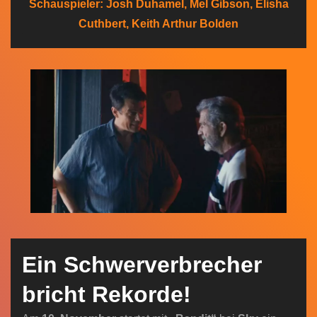
Schauspieler: Josh Duhamel, Mel Gibson, Elisha
n
Cuthbert, Keith Arthur Bolden
Ein Schwerverbrecher
bricht Rekorde!