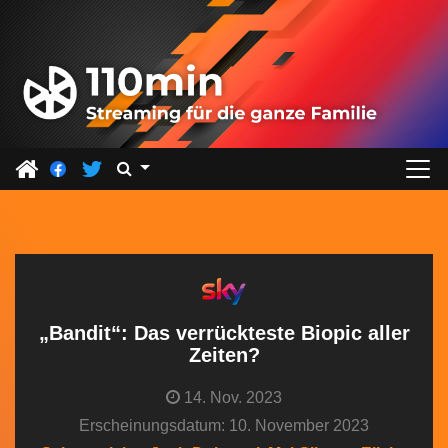
Z
u
m
I
n
h
a
l
t
s
p
r
„Bandit“: Das verrückteste Biopic aller
i
Zeiten?
n
14. Nov. 2023
g
Erscheinungsdatum: 10. November 2023
e