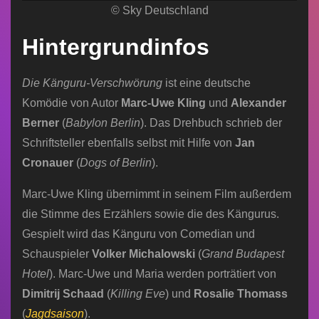
(Dimitrij Schaad)
© Sky Deutschland
(Dimitrij Schaad) + Aluhüte
Hintergrundinfos
Die Känguru-Verschwörung
ist eine deutsche
Komödie von Autor
Marc-Uwe Kling
und
Alexander
Berner
(
Babylon Berlin
). Das Drehbuch schrieb der
Schriftsteller ebenfalls selbst mit Hilfe von
Jan
Cronauer
(
Dogs of Berlin
).
Marc-Uwe Kling übernimmt in seinem Film außerdem
die Stimme des Erzählers sowie die des Kängurus.
Gespielt wird das Känguru von Comedian und
Schauspieler
Volker Michalowski
(
Grand Budapest
Hotel
). Marc-Uwe und Maria werden porträtiert von
Dimitrij Schaad
(
Killing Eve
) und
Rosalie Thomass
(
Jagdsaison
).