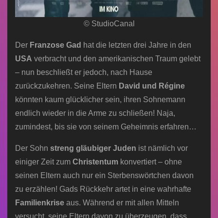
© StudioCanal
Der
Franzose Gad
hat die letzten drei Jahre in den
USA
verbracht und den amerikanischen Traum gelebt
– nun beschließt er jedoch, nach Hause
zurückzukehren. Seine Eltern
David und Régine
könnten kaum glücklicher sein, ihren Sohnemann
endlich wieder in die Arme zu schließen! Naja,
zumindest, bis sie von seinem Geheimnis erfahren…
Der Sohn
streng gläubiger Juden
ist nämlich vor
einiger Zeit zum
Christentum
konvertiert – ohne
seinen Eltern auch nur ein Sterbenswörtchen davon
zu erzählen! Gads Rückkehr artet in eine wahrhafte
Familienkrise
aus. Während er mit allen Mitteln
versucht, seine Eltern davon zu überzeugen, dass