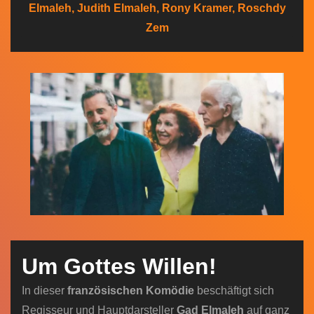
Elmaleh, Judith Elmaleh, Rony Kramer, Roschdy
n
Zem
Um Gottes Willen!
In dieser
französischen Komödie
beschäftigt sich
Regisseur und Hauptdarsteller
Gad Elmaleh
auf ganz