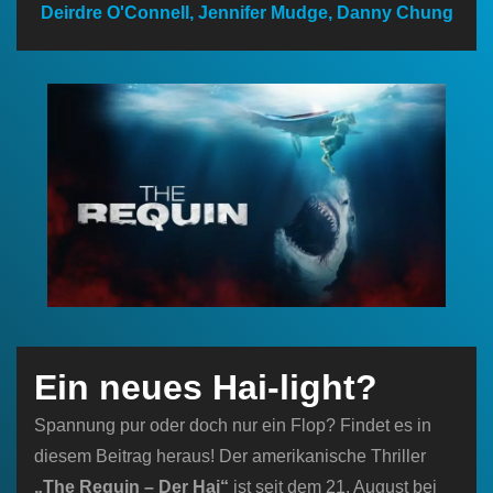
Deirdre O'Connell, Jennifer Mudge, Danny Chung
n
Ein neues Hai-light?
Spannung pur oder doch nur ein Flop? Findet es in
diesem Beitrag heraus! Der amerikanische Thriller
„The Requin – Der Hai“
ist seit dem 21. August bei