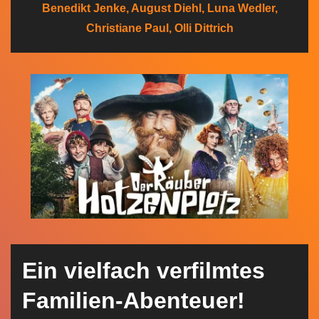
Benedikt Jenke, August Diehl, Luna Wedler,
n
Christiane Paul, Olli Dittrich
Ein vielfach verfilmtes
Familien-Abenteuer!