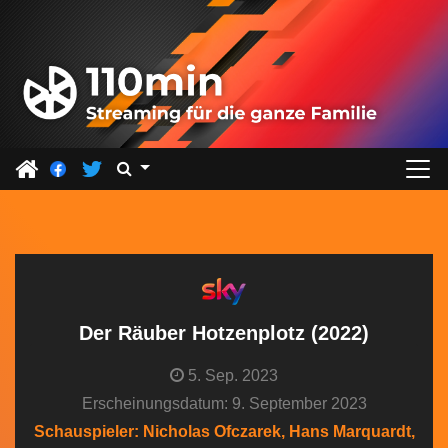
Z
u
m
I
n
h
a
l
t
s
p
r
Der Räuber Hotzenplotz (2022)
i
5. Sep. 2023
n
Erscheinungsdatum: 9. September 2023
g
Schauspieler: Nicholas Ofczarek, Hans Marquardt,
e