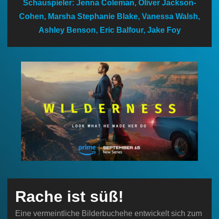
Schauspieler: Jenna Coleman, Oliver Jackson-
n
Cohen, Marsha Stephanie Blake, Vanessa Walsh,
Ashley Benson, Eric Balfour, Jake Foy
Rache ist süß!
Eine vermeintliche Bilderbuchehe entwickelt sich zum