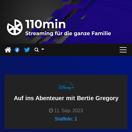
Z
u
m
I
n
h
a
l
t
s
p
r
Auf ins Abenteuer mit Bertie Gregory
i
11. Sep. 2023
n
Staffeln: 1
g
e