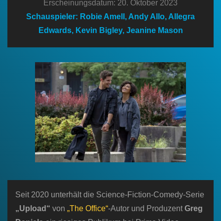
Erscheinungsdatum: 20. Oktober 2023
n
Schauspieler: Robie Amell, Andy Allo, Allegra
Edwards, Kevin Bigley, Jeanine Mason
Seit 2020 unterhält die Science-Fiction-Comedy-Serie
„Upload“
von
„The Office“
-Autor und Produzent
Greg