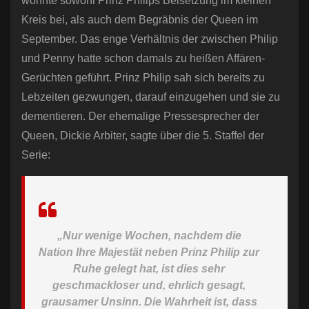
wohnte sowohl Prinz Philips Beisetzung im kleinen
Kreis bei, als auch dem Begräbnis der Queen im
September. Das enge Verhältnis der zwischen Philip
und Penny hatte schon damals zu heißen Affären-
Gerüchten geführt. Prinz Philip sah sich bereits zu
Lebzeiten gezwungen, darauf einzugehen und sie zu
dementieren. Der ehemalige Pressesprecher der
Queen, Dickie Arbiter, sagte über die 5. Staffel der
Serie:
„Nur wenige Wochen, nachdem die
Nation Ihre Majestät neben Prinz Philip zur
Ruhe gelegt hat, ist dies sehr
geschmackloser und, ehrlich gesagt,
grausamer Unsinn. Die Wahrheit ist, dass