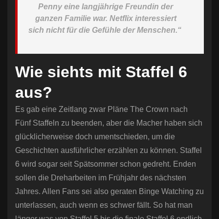
Penny eine langjährige Freundin der
ganzen Familie war. Netflix interessiert
sich nicht für die Gefühle der Menschen.“
Wie siehts mit Staffel 6
aus?
Es gab eine Zeitlang zwar Pläne The Crown nach
Fünf Staffeln zu beenden, aber die Macher haben sich
glücklicherweise doch umentschieden, um die
Geschichten ausführlicher erzählen zu können. Staffel
6 wird sogar seit Spätsommer schon gedreht. Enden
sollen die Dreharbeiten im Frühjahr des nächsten
Jahres. Allen Fans sei also geraten Binge Watching zu
unterlassen, auch wenn es schwer fällt. So hat man
länger was von Staffel 5 bis die finale Staffel 6 endlich