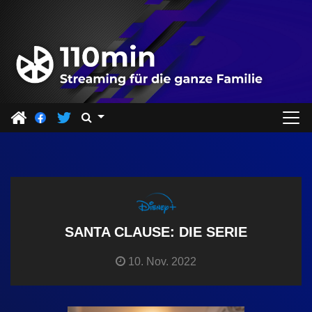
Z
u
m
I
n
h
a
l
t
s
p
r
SANTA CLAUSE: DIE SERIE
i
10. Nov. 2022
n
g
e