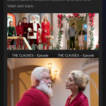
Vater sein kann.
THE CLAUSES – Episode
THE CLAUSES – Episode
102 (Disney/James Clark)
101 (Disney/James Clark)
MATILDA LAWLER,
KAL PENN, RUPALI REDD
ELIZABETH ALLEN-DICK,
AUSTIN KANE, TIM ALLEN,
ELIZABETH MITCHELL