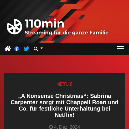
Z
u
m
I
n
h
a
l
t
s
p
r
„A Nonsense Christmas“: Sabrina
i
Carpenter sorgt mit Chappell Roan und
Co. für festliche Unterhaltung bei
n
Netflix!
g
e
4. Dez. 2024