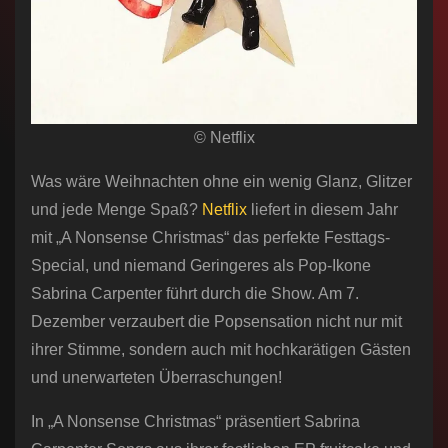
© Netflix
Was wäre Weihnachten ohne ein wenig Glanz, Glitzer
und jede Menge Spaß?
Netflix
liefert in diesem Jahr
mit „A Nonsense Christmas“ das perfekte Festtags-
Special, und niemand Geringeres als Pop-Ikone
Sabrina Carpenter führt durch die Show. Am 7.
Dezember verzaubert die Popsensation nicht nur mit
ihrer Stimme, sondern auch mit hochkarätigen Gästen
und unerwarteten Überraschungen!
In „A Nonsense Christmas“ präsentiert Sabrina