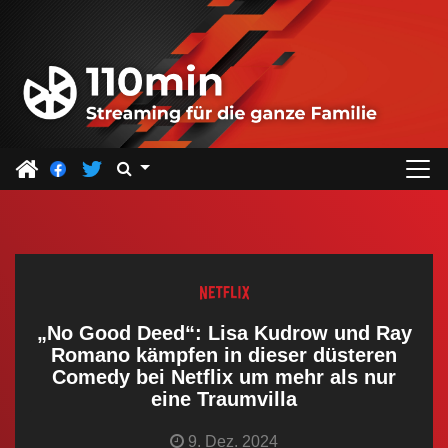
Z
u
m
I
n
h
a
l
t
s
p
r
„No Good Deed“: Lisa Kudrow und Ray
i
Romano kämpfen in dieser düsteren
Comedy bei Netflix um mehr als nur
n
eine Traumvilla
g
e
9. Dez. 2024