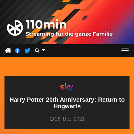
Z
u
m
I
n
h
a
l
t
s
p
r
Harry Potter 20th Anniversary: Return to
i
Hogwarts
n
28. Dez. 2021
g
e