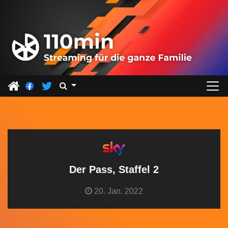
Z
u
m
I
n
h
a
l
t
s
p
r
Der Pass, Staffel 2
i
20. Jan. 2022
n
g
e