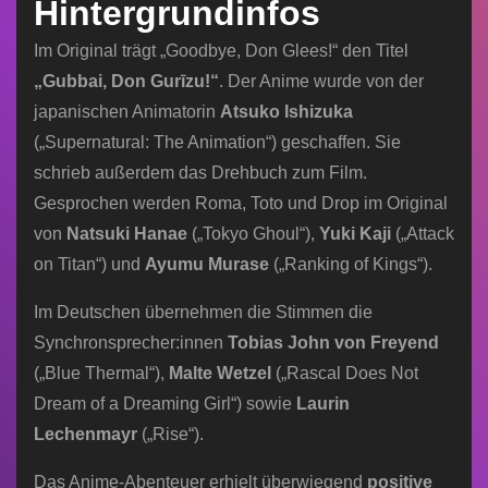
Hintergrundinfos
Im Original trägt „Goodbye, Don Glees!“ den Titel
„Gubbai, Don Gurīzu!“
. Der Anime wurde von der
japanischen Animatorin
Atsuko Ishizuka
(„Supernatural: The Animation“) geschaffen. Sie
schrieb außerdem das Drehbuch zum Film.
Gesprochen werden Roma, Toto und Drop im Original
von
Natsuki Hanae
(„Tokyo Ghoul“),
Yuki Kaji
(„Attack
on Titan“) und
Ayumu Murase
(„Ranking of Kings“).
Im Deutschen übernehmen die Stimmen die
Synchronsprecher:innen
Tobias John von Freyend
(„Blue Thermal“),
Malte Wetzel
(„Rascal Does Not
Dream of a Dreaming Girl“) sowie
Laurin
Lechenmayr
(„Rise“).
Das Anime-Abenteuer erhielt überwiegend
positive