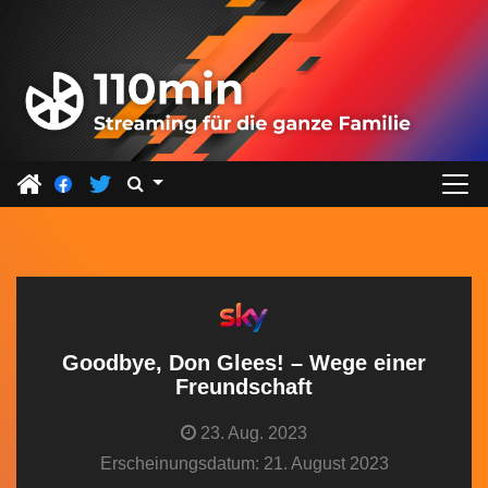
Z
u
m
I
n
h
a
l
t
s
p
r
Goodbye, Don Glees! – Wege einer
i
Freundschaft
n
23. Aug. 2023
g
Erscheinungsdatum: 21. August 2023
e