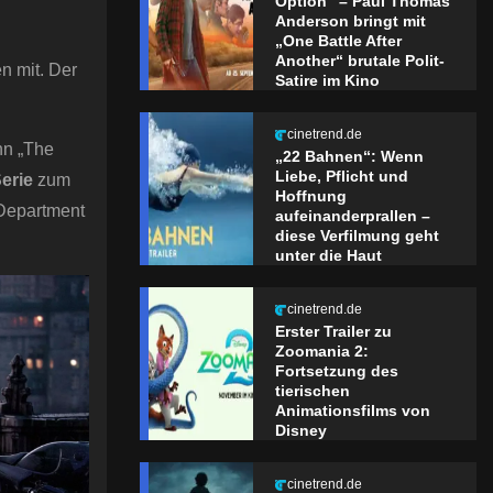
Option“ – Paul Thomas
Anderson bringt mit
„One Battle After
Another“ brutale Polit-
n mit. Der
Satire im Kino
cinetrend.de
nn „The
„22 Bahnen“: Wenn
Liebe, Pflicht und
erie
zum
Hoffnung
 Department
aufeinanderprallen –
diese Verfilmung geht
unter die Haut
cinetrend.de
Erster Trailer zu
Zoomania 2:
Fortsetzung des
tierischen
Animationsfilms von
Disney
cinetrend.de