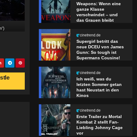
Weapons: Wenn eine
ganze Klasse
verschwindet – und
das Grauen bleibt
n“)
cinetrend.de
Supergirl betritt das
neue DCEU von James
Gunn: So tough ist
Supermans Cousine!
cinetrend.de
stle
Ich weiß, was du
letzten Sommer getan
hast Neustart in den
Kinos
cinetrend.de
Erste Trailer zu Mortal
Kombat 2 stellt Fan-
Liebling Johnny Cage
vor