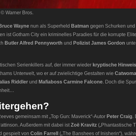
© Warner Bros.
Bruce Wayne
nun als Superheld
Batman
gegen Schurken und
 ist Gotham City ein kriminelles Paradies für die korrupte Elit
ch
Butler Alfred Pennyworth
und
Polizist James Gordon
unte
ischen Serienkillers auf, der immer wieder
kryptische Hinwei
thams Unterwelt, wo er auf zwielichtige Gestalten wie
Catwoma
lias Riddler
und
Mafiaboss Carmine Falcone
. Doch die Spu
enheit…
itergehen?
Reeves gemeinsam mit „Top Gun: Maverick“-Autor
Peter Craig
.
Pattinson. Außerdem mit dabei ist
Zoë Kravitz
(„Phantastische T
d gespielt von
Colin Farrell
(„The Banshees of Inisherin“), wäh