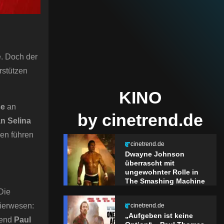
e. Doch der
rstützen
KINO
se
an
by cinetrend.de
n Selina
ren führen
cinetrend.de
Dwayne Johnson
überrascht mit
ungewohnter Rolle in
The Smashing Machine
 Die
ierwesen:
cinetrend.de
„Aufgeben ist keine
rend
Paul