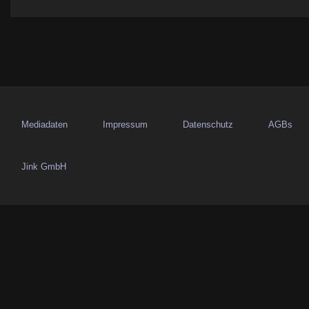
a
g
s
n
a
Mediadaten
Impressum
Datenschutz
AGBs
v
Jink GmbH
i
g
a
t
i