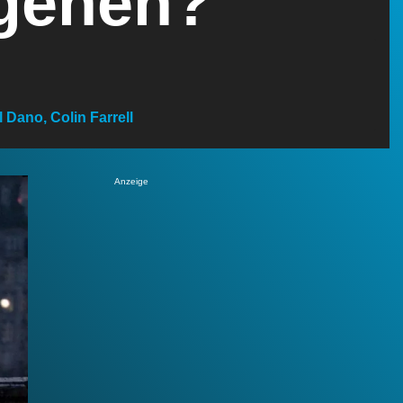
rgehen?
 Dano, Colin Farrell
Anzeige