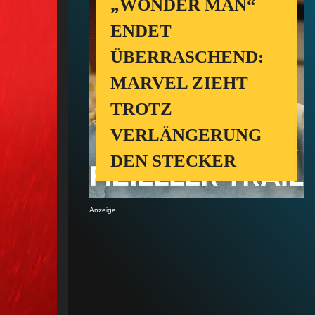
„WONDER MAN“
ENDET
ÜBERRASCHEND:
MARVEL ZIEHT
TROTZ
VERLÄNGERUNG
DEN STECKER
Anzeige