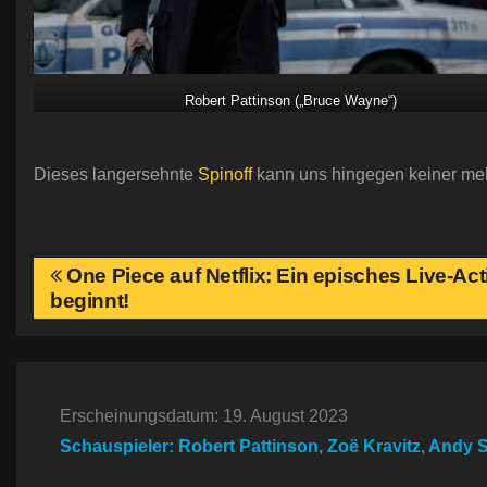
Robert Pattinson („Bruce Wayne“)
Dieses langersehnte
Spinoff
kann uns hingegen keiner me
B
One Piece auf Netflix: Ein episches Live-Ac
beginnt!
e
i
t
Erscheinungsdatum: 19. August 2023
Schauspieler: Robert Pattinson, Zoë Kravitz, Andy Se
r