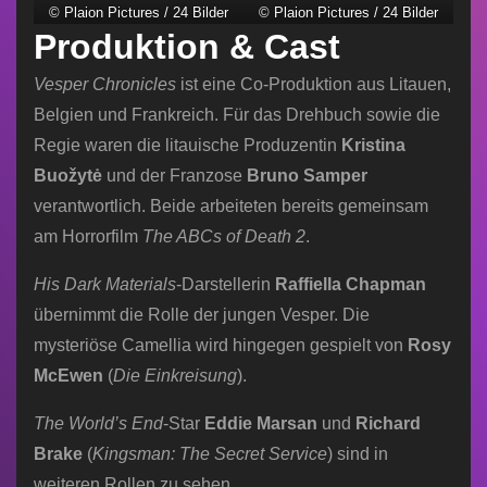
© Plaion Pictures / 24 Bilder
© Plaion Pictures / 24 Bilder
Produktion & Cast
Vesper Chronicles
ist eine Co-Produktion aus Litauen,
Belgien und Frankreich. Für das Drehbuch sowie die
Regie waren die litauische Produzentin
Kristina
Buožytė
und der Franzose
Bruno Samper
verantwortlich. Beide arbeiteten bereits gemeinsam
am Horrorfilm
The ABCs of Death 2
.
His Dark Materials
-Darstellerin
Raffiella Chapman
übernimmt die Rolle der jungen Vesper. Die
mysteriöse Camellia wird hingegen gespielt von
Rosy
McEwen
(
Die Einkreisung
).
The World’s End
-Star
Eddie Marsan
und
Richard
Brake
(
Kingsman: The Secret Service
) sind in
weiteren Rollen zu sehen.