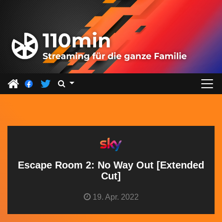
Z
u
m
I
n
h
a
l
t
s
p
r
Escape Room 2: No Way Out [Extended
i
Cut]
n
19. Apr. 2022
g
e