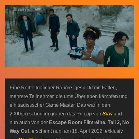
n
Eine Reihe tödlicher Räume, gespickt mit Fallen,
mehrere Teilnehmer, die ums Überleben kämpfen und
ein sadistischer Game Master. Das war in den
2000ern schon im groben das Prinzip von
Saw
und
nun auch von der
Escape Room Filmreihe. Teil 2, No
Way Out
, erscheint nun, am 18. April 2022, exklusiv