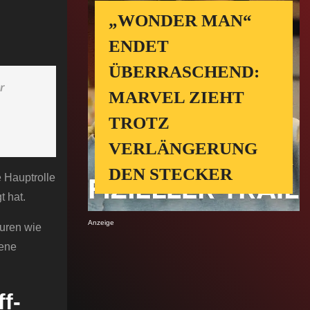
„WONDER MAN“
ENDET
ÜBERRASCHEND:
r
MARVEL ZIEHT
TROTZ
VERLÄNGERUNG
DEN STECKER
e Hauptrolle
t hat.
Anzeige
guren wie
zene
f-