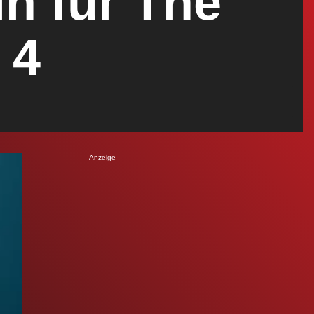
in für The
 4
Anzeige