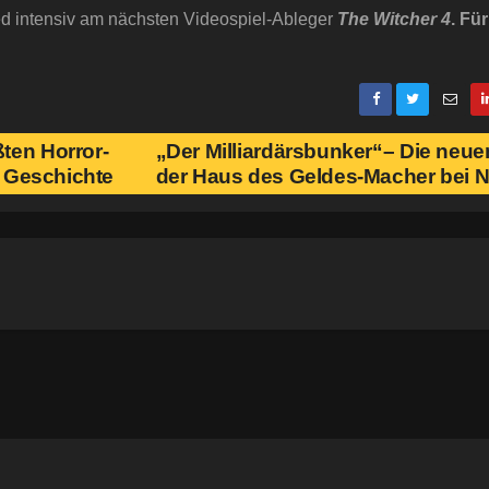
ed intensiv am nächsten Videospiel-Ableger
The Witcher 4
. Fü
ten Horror-
„Der Milliardärsbunker“– Die neue
e Geschichte
der Haus des Geldes-Macher bei N