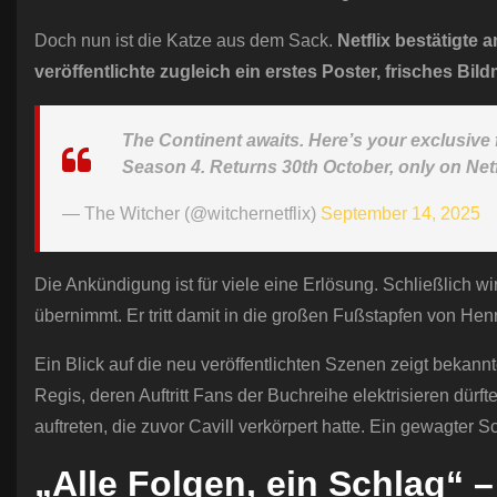
Doch nun ist die Katze aus dem Sack.
Netflix bestätigte 
veröffentlichte zugleich ein erstes Poster, frisches Bil
The Continent awaits. Here’s your exclusive f
Season 4. Returns 30th October, only on Netf
— The Witcher (@witchernetflix)
September 14, 2025
Die Ankündigung ist für viele eine Erlösung. Schließlich wir
übernimmt. Er tritt damit in die großen Fußstapfen von Hen
Ein Blick auf die neu veröffentlichten Szenen zeigt bekann
Regis, deren Auftritt Fans der Buchreihe elektrisieren dü
auftreten, die zuvor Cavill verkörpert hatte. Ein gewagter 
„Alle Folgen, ein Schlag“ –