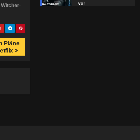
vor
r Witcher-
n Pläne
etflix