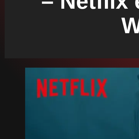
– Netflix
n
W