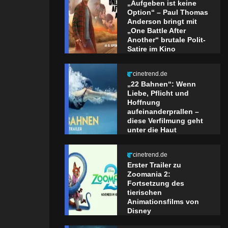
„Aufgeben ist keine
Option“ – Paul Thomas
Anderson bringt mit
„One Battle After
Another“ brutale Polit-
Satire im Kino
cinetrend.de
„22 Bahnen“: Wenn
Liebe, Pflicht und
Hoffnung
aufeinanderprallen –
diese Verfilmung geht
unter die Haut
cinetrend.de
Erster Trailer zu
Zoomania 2:
Fortsetzung des
tierischen
Animationsfilms von
Disney