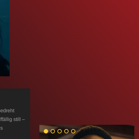
Gedreht
ällig still –
ns