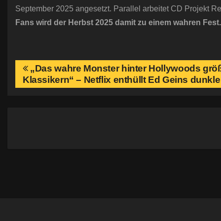
September 2025 angesetzt. Parallel arbeitet CD Projekt R
Fans wird der Herbst 2025 damit zu einem wahren Fest.
B
„Das wahre Monster hinter Hollywoods größ
Klassikern“ – Netflix enthüllt Ed Geins dunkl
e
i
t
r
a
g
s