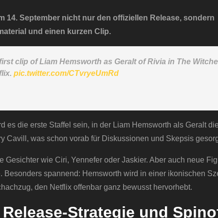
am 14. September nicht nur den offiziellen Release, sondern
dmaterial und einen kurzen Clip.
irst clip of Liam Hemsworth as Geralt of Rivia in The Witche
lix.
pic.twitter.com/CTvryeUmRd
d es die erste Staffel sein, in der Liam Hemsworth als Geralt di
ry Cavill, was schon vorab für Diskussionen und Skepsis gesorg
te Gesichter wie Ciri, Yennefer oder Jaskier. Aber auch neue Fi
rfte. Besonders spannend: Hemsworth wird in einer ikonischen S
Schachzug, den Netflix offenbar ganz bewusst hervorhebt.
 Release-Strategie und Spinof