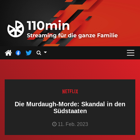
Z
u
m
I
n
h
a
l
t
s
p
r
Die Murdaugh-Morde: Skandal in den
i
Südstaaten
n
11. Feb. 2023
g
e