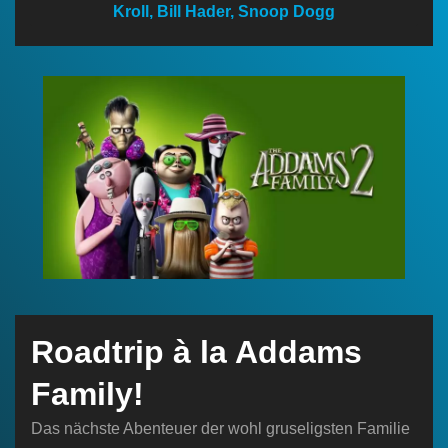
Kroll, Bill Hader, Snoop Dogg
n
Roadtrip à la Addams
Family!
Das nächste Abenteuer der wohl gruseligsten Familie