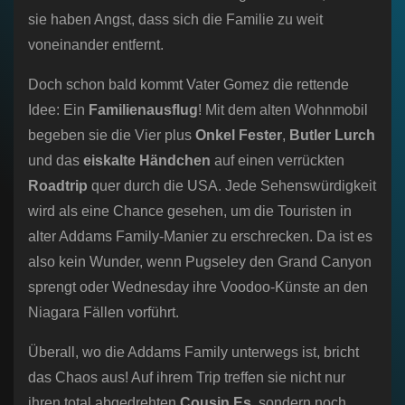
sie haben Angst, dass sich die Familie zu weit
voneinander entfernt.
Doch schon bald kommt Vater Gomez die rettende
Idee: Ein
Familienausflug
! Mit dem alten Wohnmobil
begeben sie die Vier plus
Onkel Fester
,
Butler Lurch
und das
eiskalte Händchen
auf einen verrückten
Roadtrip
quer durch die USA. Jede Sehenswürdigkeit
wird als eine Chance gesehen, um die Touristen in
alter Addams Family-Manier zu erschrecken. Da ist es
also kein Wunder, wenn Pugseley den Grand Canyon
sprengt oder Wednesday ihre Voodoo-Künste an den
Niagara Fällen vorführt.
Überall, wo die Addams Family unterwegs ist, bricht
das Chaos aus! Auf ihrem Trip treffen sie nicht nur
ihren total abgedrehten
Cousin Es
, sondern noch